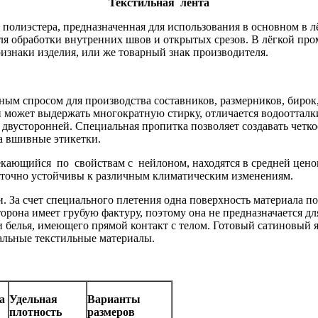
Текстильная лента
и полиэстера, предназначенная для использования в основном в 
ля обработки внутренних швов и открытых срезов. В лёгкой про
изнаки изделия, или же товарный знак производителя.
ым спросом для производства составников, размерников, бирок,
ый может выдержать многократную стирку, отличается водооттал
двусторонней. Специальная пропитка позволяет создавать четко
а вшивные этикетки.
кающийся по свойствам с нейлоном, находятся в средней ценов
таточно устойчивы к различным климатическим изменениям.
 За счет специального плетения одна поверхность материала по
рона имеет грубую фактуру, поэтому она не предназначается дл
и белья, имеющего прямой контакт с телом. Готовый сатиновый 
тальные текстильные материалы.
ра
Удельная
Варианты
плотность
размеров