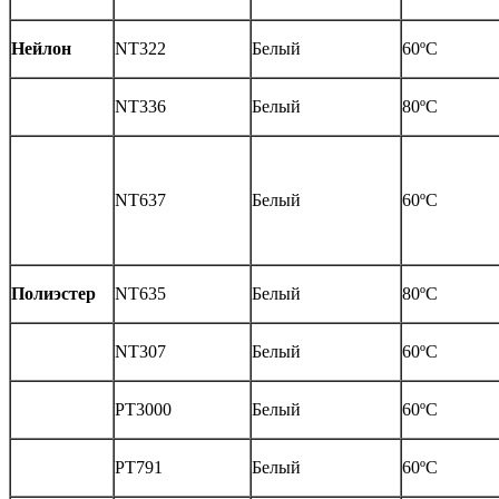
Нейлон
NT322
Белый
60ºС
NT336
Белый
80ºС
NT637
Белый
60ºС
Полиэстер
NT635
Белый
80ºС
NT307
Белый
60ºС
РТ3000
Белый
60ºС
PT791
Белый
60ºС