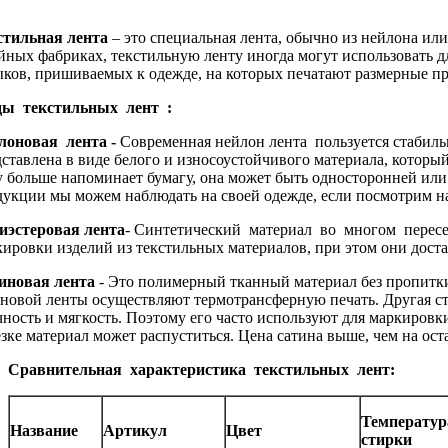
стильная лента
– это специальная лента, обычно из нейлона ил
йных фабриках, текстильную ленту иногда могут использовать д
ыков, пришиваемых к одежде, на которых печатают размерные пр
ы текстильных лент :
лоновая лента -
Современная нейлон лента пользуется стабильн
дставлена в виде белого и износоустойчивого материала, котор
 больше напоминает бумагу, она может быть односторонней или 
дукции мы можем наблюдать на своей одежде, если посмотрим н
иэстеровая лента
- Синтетический материал во многом пересе
кировки изделий из текстильных материалов, при этом они дос
иновая лента
- Это полимерный тканный материал без пропитки.
новой ленты осуществляют термотрансферную печать. Другая сто
чность и мягкость. Поэтому его часто используют для маркировк
зке материал может распуститься. Цена сатина выше, чем на ос
Сравнительная характеристика текстильных лент:
Температу
Название
Артикул
Цвет
стирки