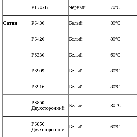
PT702B
Черный
70ºС
Сатин
PS430
Белый
80ºС
PS420
Белый
80ºС
PS330
Белый
60ºС
PS909
Белый
80ºС
PS916
Белый
80ºС
PS850
Белый
80 ºС
Двухсторонний
PS856
Белый
60ºС
Двухсторонний