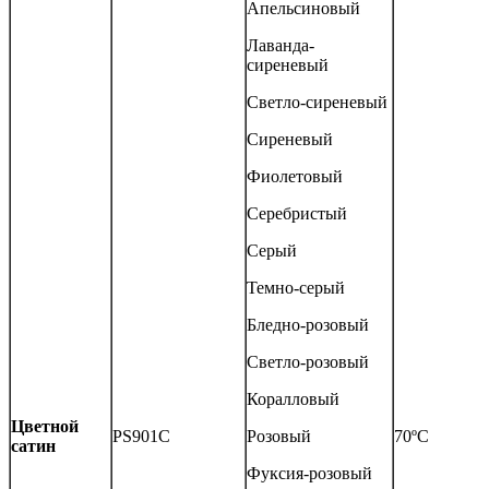
Апельсиновый
Лаванда-
сиреневый
Светло-сиреневый
Сиреневый
Фиолетовый
Серебристый
Серый
Темно-серый
Бледно-розовый
Светло-розовый
Коралловый
Цветной
PS901C
Розовый
70ºС
сатин
Фуксия-розовый