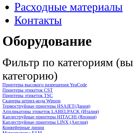
Расходные материалы
Контакты
Оборудование
Фильтр по категориям (в
категорию)
Принтеры высокого разрешения YeaCode
Принтеры этикеток CST
Принтеры этикеток TSC
Сканеры штрих-кода Winson
Термоструйные принтеры HSAJET(Дания)
Аппликаторы этикеток LABELPACK (Италия)
Каплеструйные принтеры HITACHI (Япония)
Каплеструйные принтеры LINX (Англия)
Конвейерные линии
Маркираторы FAM