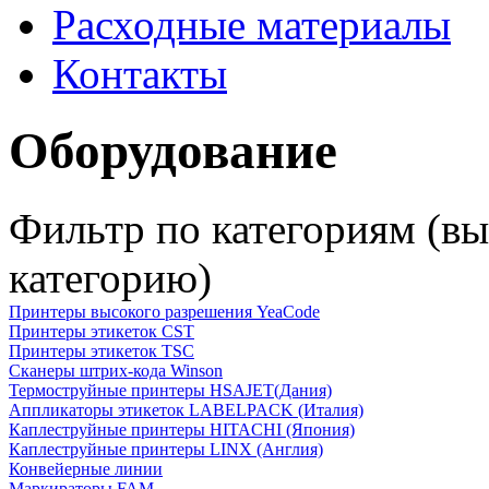
Расходные материалы
Контакты
Оборудование
Фильтр по категориям (в
категорию)
Принтеры высокого разрешения YeaCode
Принтеры этикеток CST
Принтеры этикеток TSC
Сканеры штрих-кода Winson
Термоструйные принтеры HSAJET(Дания)
Аппликаторы этикеток LABELPACK (Италия)
Каплеструйные принтеры HITACHI (Япония)
Каплеструйные принтеры LINX (Англия)
Конвейерные линии
Маркираторы FAM