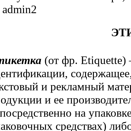
admin2
ЭТ
тикетка
(от фр. Etiquette
ентификации, содержащее,
кстовый и рекламный мат
одукции и ее производител
посредственно на упаковке
аковочных средствах) либо