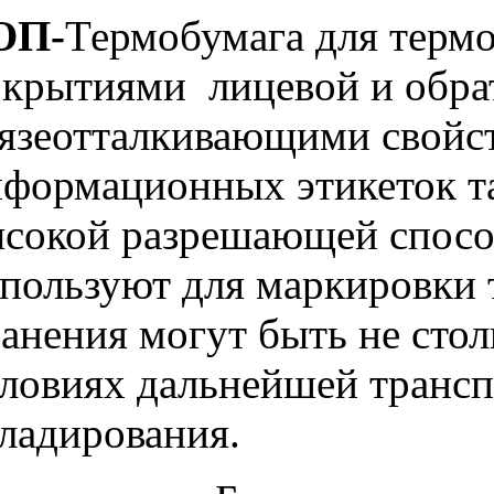
ОП-
Термобумага для терм
крытиями лицевой и обрат
язеотталкивающими свойс
формационных этикеток так
сокой разрешающей способ
пользуют для маркировки т
анения могут быть не стол
ловиях дальнейшей трансп
ладирования.