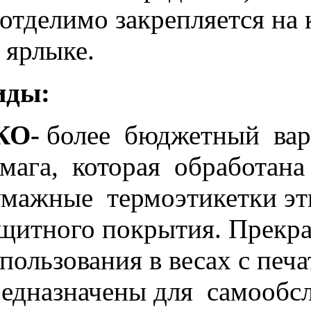
отделимо закрепляется на
 ярлыке.
иды:
КО-
более бюджетный вари
мага, которая обработана
мажные термоэтикетки эт
щитного покрытия. Прекр
пользования в весах с печ
едназначены для самообсл