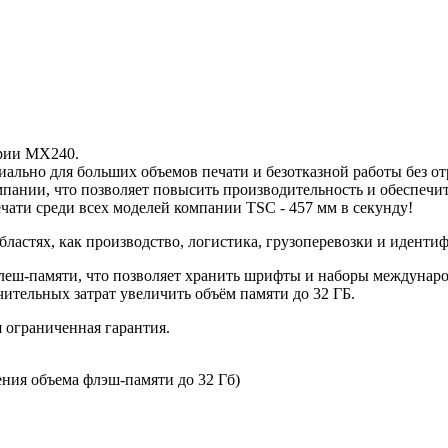
рии MX240.
ально для больших объемов печати и безотказной работы без от
пании, что позволяет повысить производительность и обеспечи
ати среди всех моделей компании TSC - 457 мм в секунду!
ластях, как производство, логистика, грузоперевозки и иденти
ш-памяти, что позволяет хранить шрифты и наборы междунаро
чительных затрат увеличить объём памяти до 32 ГБ.
 ограниченная гарантия.
ния объема флэш-памяти до 32 Гб)