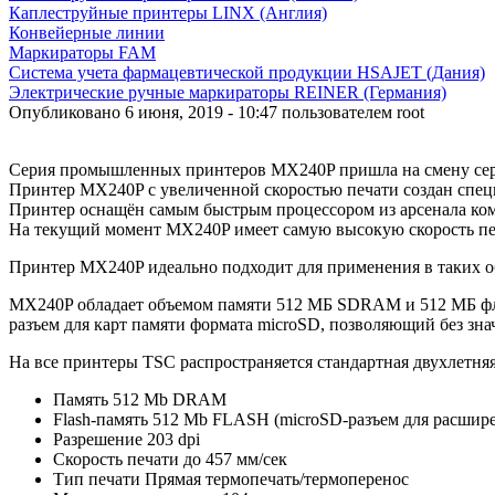
Каплеструйные принтеры LINX (Англия)
Конвейерные линии
Маркираторы FAM
Система учета фармацевтической продукции HSAJET (Дания)
Электрические ручные маркираторы REINER (Германия)
Опубликовано 6 июня, 2019 - 10:47 пользователем
root
Серия промышленных принтеров MX240P пришла на смену се
Принтер MX240P с увеличенной скоростью печати создан специ
Принтер оснащён самым быстрым процессором из арсенала ком
На текущий момент MX240P имеет самую высокую скорость печ
Принтер MX240P идеально подходит для применения в таких об
MX240P обладает объемом памяти 512 МБ SDRAM и 512 МБ фле
разъем для карт памяти формата microSD, позволяющий без зна
На все принтеры TSC распространяется стандартная двухлетняя
Память 512 Mb DRAM
Flash-память 512 Mb FLASH (microSD-разъем для расшире
Разрешение 203 dpi
Скорость печати до 457 мм/сек
Тип печати Прямая термопечать/термоперенос