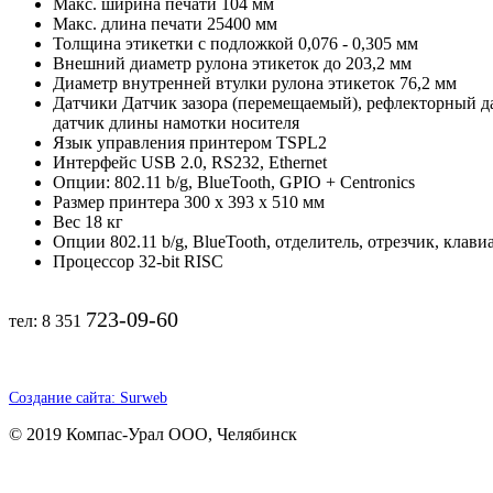
Макс. ширина печати 104 мм
Макс. длина печати 25400 мм
Толщина этикетки с подложкой 0,076 - 0,305 мм
Внешний диаметр рулона этикеток до 203,2 мм
Диаметр внутренней втулки рулона этикеток 76,2 мм
Датчики Датчик зазора (перемещаемый), рефлекторный д
датчик длины намотки носителя
Язык управления принтером TSPL2
Интерфейс USB 2.0, RS232, Ethernet
Опции: 802.11 b/g, BlueTooth, GPIO + Centronics
Размер принтера 300 x 393 x 510 мм
Вес 18 кг
Опции 802.11 b/g, BlueTooth, отделитель, отрезчик, клави
Процессор 32-bit RISC
723-09-60
тел: 8 351
Создание сайта: Surweb
© 2019 Компас-Урал ООО, Челябинск